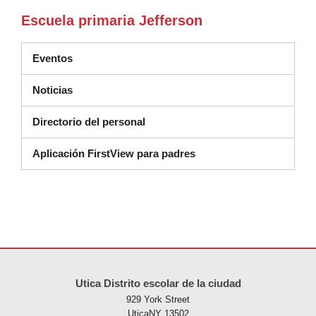
Escuela primaria Jefferson
Eventos
Noticias
Directorio del personal
Aplicación FirstView para padres
Este sitio ofrece información en PDF, visite este enlace para
descarg
Utica Distrito escolar de la ciudad
929 York Street
UticaNY 13502