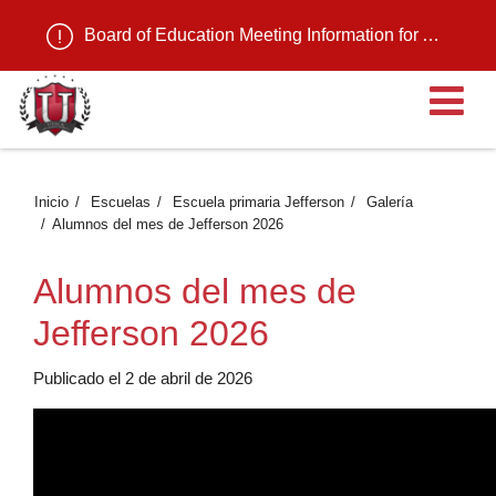
Board of Education Meeting Information for August 11, 2026
Ab
Inicio
Escuelas
Escuela primaria Jefferson
Galería
Alumnos del mes de Jefferson 2026
Alumnos del mes de
Jefferson 2026
Publicado el 2 de abril de 2026