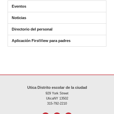
Eventos
Noticias
Directorio del personal
Aplicación FirstView para padres
Este sitio ofrece información en PDF, visite este enlace para
descarg
Utica Distrito escolar de la ciudad
929 York Street
UticaNY 13502
315-792-2210