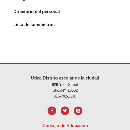
Directorio del personal
(se abre en una nueva ventana)
Lista de suministros
Este sitio ofrece información en PDF, visite este enlace para
descarg
Utica Distrito escolar de la ciudad
929 York Street
UticaNY 13502
315-792-2210
Consejo de Educación