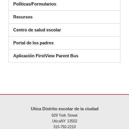
Políticas/Formularios
Recursos
Centro de salud escolar
Portal de los padres
Aplicación FirstView Parent Bus
Este sitio ofrece información en PDF, visite este enlace para
descarg
Utica Distrito escolar de la ciudad
929 York Street
UticaNY 13502
315-792-2210