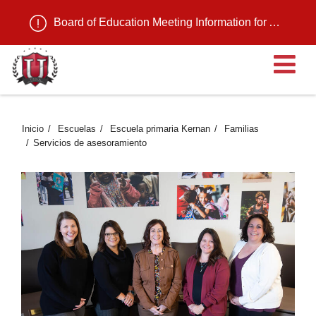
Board of Education Meeting Information for August 11, 2026
Ab
Inicio
Escuelas
Escuela primaria Kernan
Familias
Servicios de asesoramiento