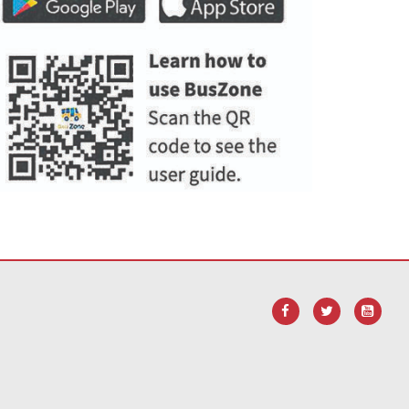
ara
descargar el software Adobe Acrobat Reader DC
.