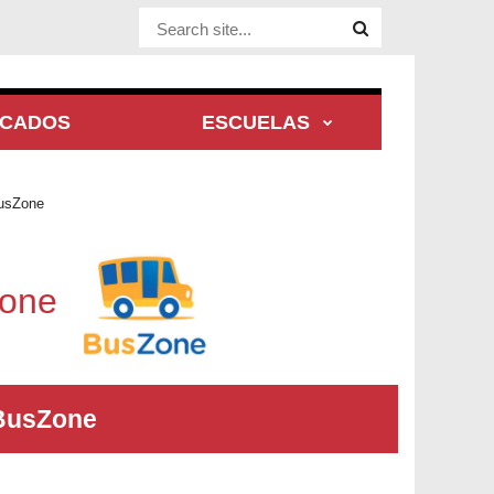
Website Site
ACADOS
ESCUELAS
usZone
Zone
 BusZone