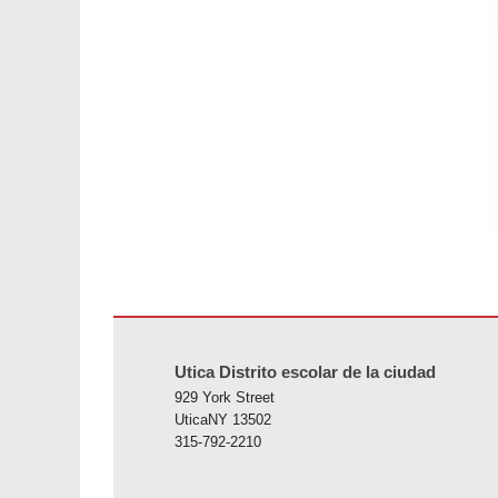
Este sitio ofrece información en PDF, visite este enlace p
Utica Distrito escolar de la ciudad
929 York Street
UticaNY 13502
315-792-2210