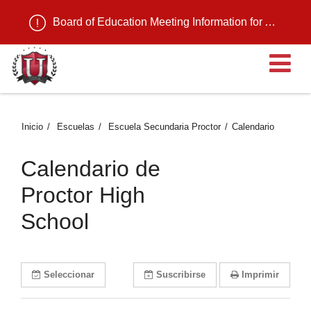
Board of Education Meeting Information for August 11, 2026
Ab
Inicio
Escuelas
Escuela Secundaria Proctor
Calendario
Calendario de
Proctor High
School
Seleccionar
Suscribirse
Imprimir