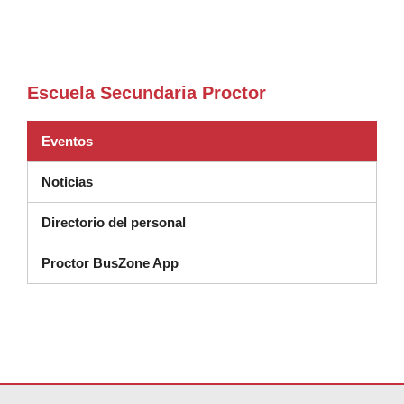
Escuela Secundaria Proctor
Eventos
Noticias
Directorio del personal
Proctor BusZone App
Este sitio ofrece información en PDF, visite este enlace para
descarg