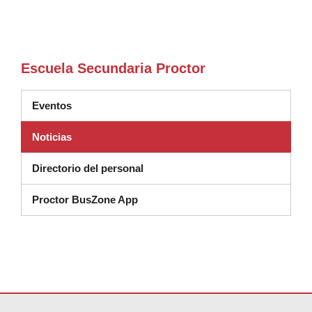
Escuela Secundaria Proctor
Eventos
Noticias
Directorio del personal
Proctor BusZone App
Este sitio ofrece información en PDF, visite este enlace para
descarg