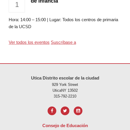
de infancia
1
Hora: 14:00 – 15:00 | Lugar: Todos los centros de primaria
de la UCSD
Ver todos los eventos
Suscríbase a
Este sitio ofrece información en PDF, visite este enlace para
descarg
Utica Distrito escolar de la ciudad
929 York Street
UticaNY 13502
315-792-2210
Consejo de Educación