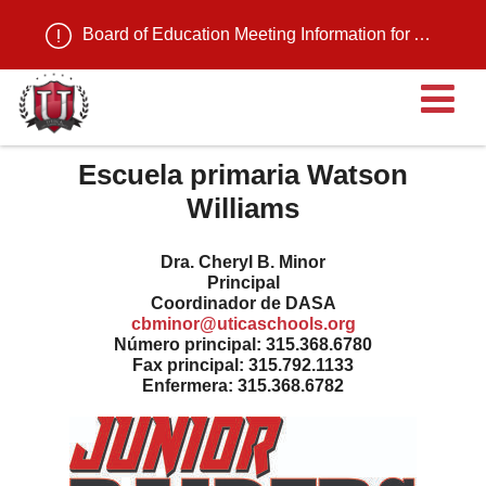
Board of Education Meeting Information for August 11, 2026
Ab
Escuela primaria Watson
Williams
Dra. Cheryl B. Minor
Principal
Coordinador de DASA
cbminor@uticaschools.org
Número principal: 315.368.6780
Fax principal: 315.792.1133
Enfermera: 315.368.6782