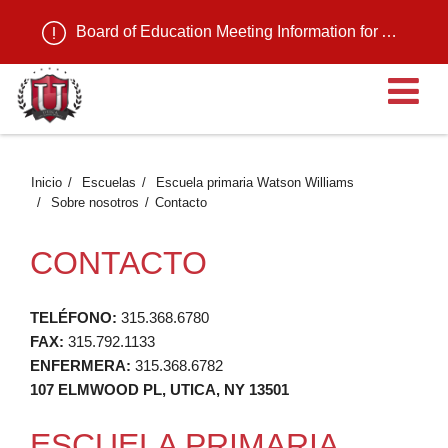
Board of Education Meeting Information for August 11, 2026
Ab
Inicio
Escuelas
Escuela primaria Watson Williams
Sobre nosotros
Contacto
CONTACTO
TELÉFONO:
315.368.6780
FAX:
315.792.1133
ENFERMERA:
315.368.6782
107 ELMWOOD PL, UTICA, NY 13501
ESCUELA PRIMARIA