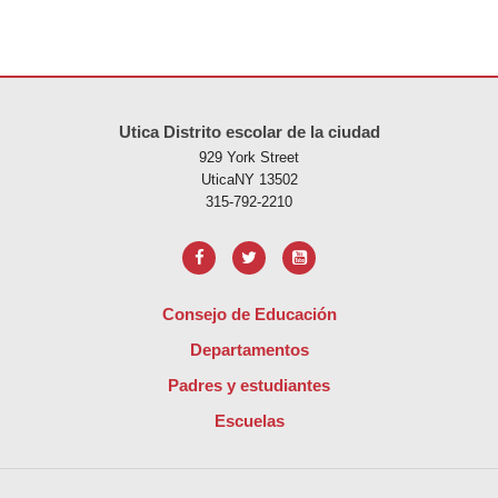
Este sitio ofrece información en PDF, visite este enlace para
descarg
Utica Distrito escolar de la ciudad
929 York Street
UticaNY 13502
315-792-2210
Consejo de Educación
Departamentos
Padres y estudiantes
Escuelas