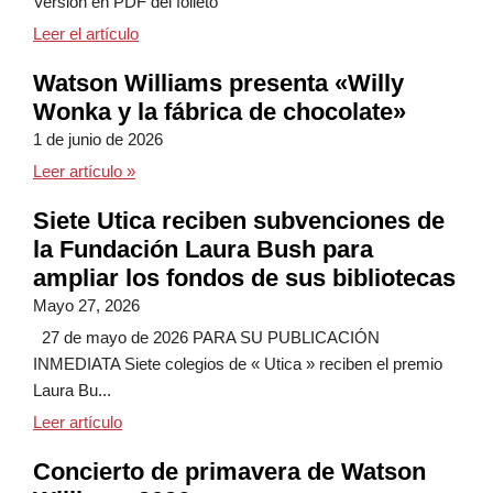
Versión en PDF del folleto
Snap y el programa de comidas escolares colabora
Leer el artículo
Watson Williams presenta «Willy
Wonka y la fábrica de chocolate»
1 de junio de 2026
Watson Williams presenta «Willy Wonka y la fábric
Leer artículo
»
Siete Utica reciben subvenciones de
la Fundación Laura Bush para
ampliar los fondos de sus bibliotecas
Mayo 27, 2026
27 de mayo de 2026 PARA SU PUBLICACIÓN
INMEDIATA Siete colegios de « Utica » reciben el premio
Laura Bu...
Siete colegios de « Utica » reciben subvenciones d
Leer artículo
Concierto de primavera de Watson