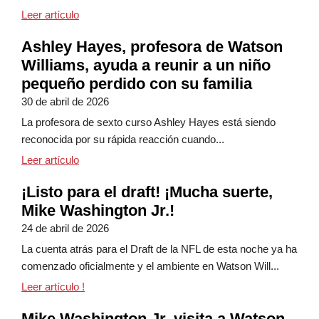
Semana de agradecimiento a los profesores: un men
Leer artículo
Ashley Hayes, profesora de Watson
Williams, ayuda a reunir a un niño
pequeño perdido con su familia
30 de abril de 2026
La profesora de sexto curso Ashley Hayes está siendo
reconocida por su rápida reacción cuando...
Ashley Hayes, profesora de Watson Williams, ayuda 
Leer artículo
¡Listo para el draft! ¡Mucha suerte,
Mike Washington Jr.!
24 de abril de 2026
La cuenta atrás para el Draft de la NFL de esta noche ya ha
comenzado oficialmente y el ambiente en Watson Will...
¡Listo para el día del draft! ¡Mucha suerte, Mike Wa
Leer artículo
!
Mike Washington Jr. visita a Watson