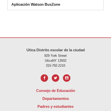
Aplicación Watson BusZone
Este sitio ofrece información en PDF, visite este enlace para
descarg
Utica Distrito escolar de la ciudad
929 York Street
UticaNY 13502
315-792-2210
Consejo de Educación
Departamentos
Padres y estudiantes