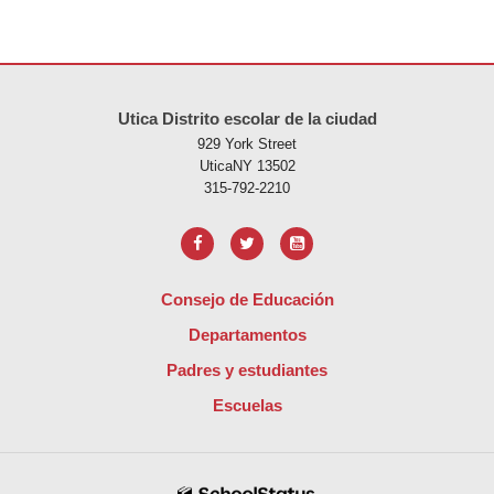
Este sitio ofrece información en PDF, visite este enlace para
descarg
Utica Distrito escolar de la ciudad
929 York Street
UticaNY 13502
315-792-2210
Consejo de Educación
Departamentos
Padres y estudiantes
Escuelas