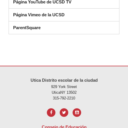
Página YouTube de UCSD TV
Página Vimeo de la UCSD
ParentSquare
Este sitio ofrece información en PDF, visite este enlace para
descarg
Utica Distrito escolar de la ciudad
929 York Street
UticaNY 13502
315-792-2210
Consejo de Educación