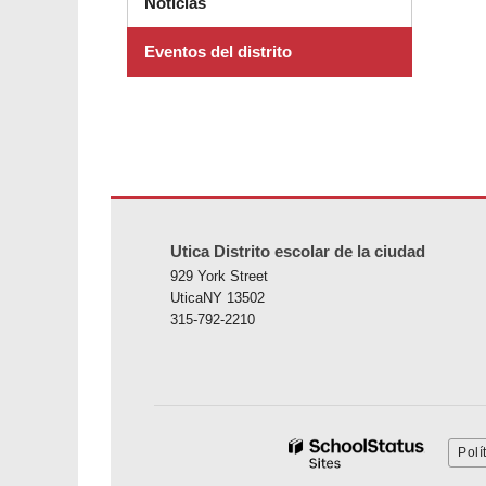
Noticias
Eventos del distrito
Este sitio ofrece información en PDF, visite este enlace p
Utica Distrito escolar de la ciudad
929 York Street
UticaNY 13502
315-792-2210
Polí