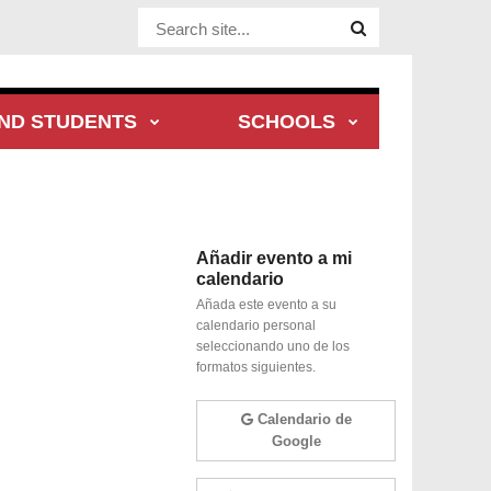
Website Site
ND STUDENTS
SCHOOLS
Añadir evento a mi
calendario
Añada este evento a su
calendario personal
seleccionando uno de los
formatos siguientes.
Calendario de
Google