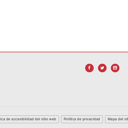
ara
descargar el software Adobe Acrobat Reader DC
.
tica de accesibilidad del sitio web
Política de privacidad
Mapa del sit