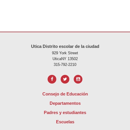
Este sitio ofrece información en PDF, visite este enlace para
descarg
Utica Distrito escolar de la ciudad
929 York Street
UticaNY 13502
315-792-2210
Consejo de Educación
Departamentos
Padres y estudiantes
Escuelas