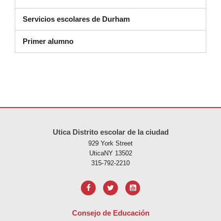
Servicios escolares de Durham
Primer alumno
Este sitio ofrece información en PDF, visite este enlace para
descarg
Utica Distrito escolar de la ciudad
929 York Street
UticaNY 13502
315-792-2210
Consejo de Educación