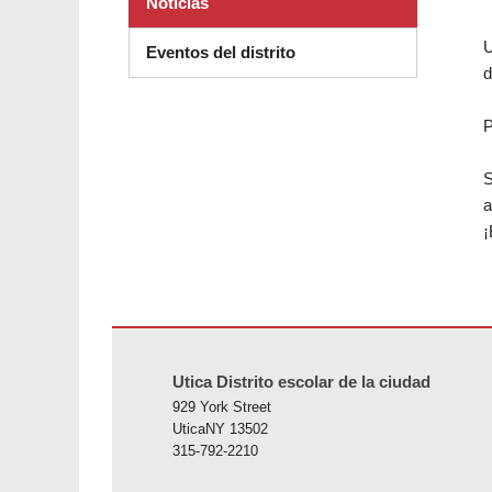
Noticias
U
Eventos del distrito
d
P
S
a
¡
Este sitio ofrece información en PDF, visite este enlace p
Utica Distrito escolar de la ciudad
929 York Street
UticaNY 13502
315-792-2210