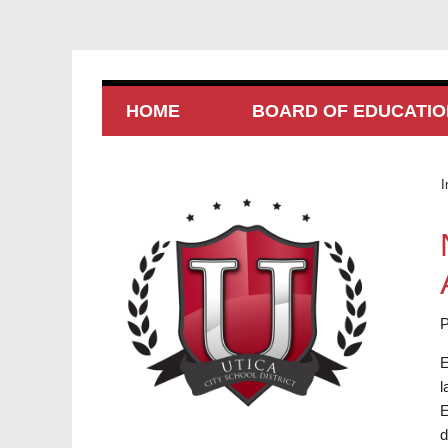
HOME
BOARD OF EDUCATIO
I
P
E
l
E
d