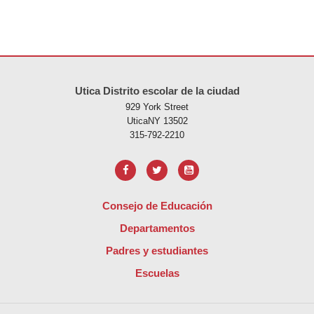
Este sitio ofrece información en PDF, visite este enlace para
descarg
Utica Distrito escolar de la ciudad
929 York Street
UticaNY 13502
315-792-2210
Consejo de Educación
Departamentos
Padres y estudiantes
Escuelas