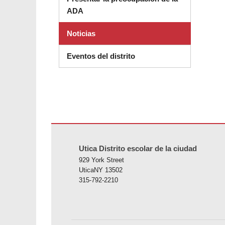
ADA
Noticias
Eventos del distrito
Este sitio ofrece información en PDF, visite este enlace p
Utica Distrito escolar de la ciudad
929 York Street
UticaNY 13502
315-792-2210