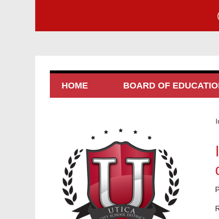
HOME
BOARD OF EDUCATIO
I
P
R