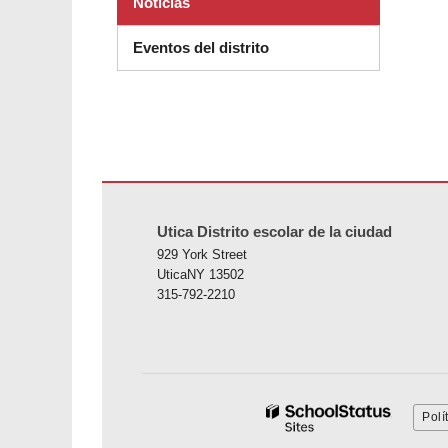
Noticias
Eventos del distrito
Este sitio ofrece información en PDF, visite este enlace p
Utica Distrito escolar de la ciudad
929 York Street
UticaNY 13502
315-792-2210
Polí