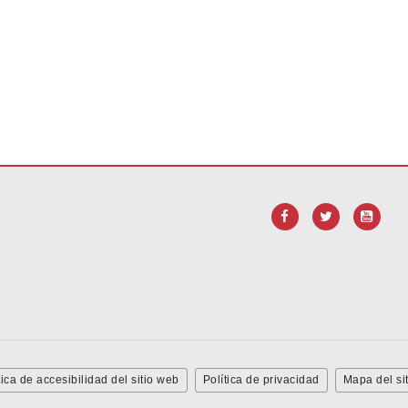
ara
descargar el software Adobe Acrobat Reader DC
.
tica de accesibilidad del sitio web
Política de privacidad
Mapa del sit