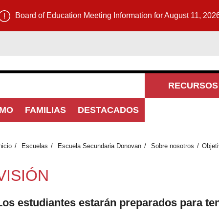
Board of Education Meeting Information for August 11, 202
RECURSOS 
SMO
FAMILIAS
DESTACADOS
COM
nicio
Escuelas
Escuela Secundaria Donovan
Sobre nosotros
Objet
VISIÓN
Los estudiantes estarán preparados para ten