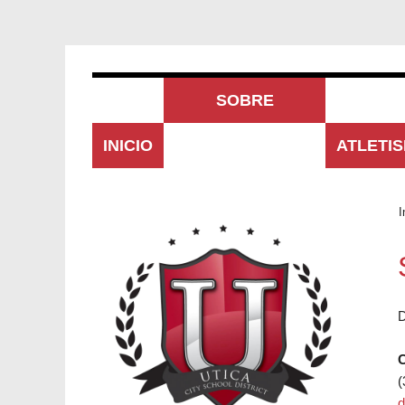
SOBRE
INICIO
NOSOTROS
ATLETI
I
D
C
(
d