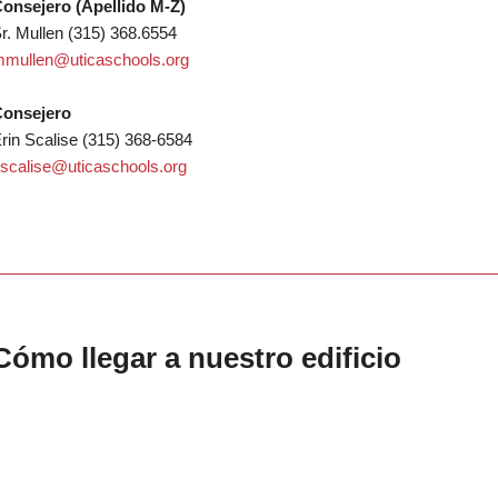
onsejero (Apellido M-Z)
r. Mullen (315) 368.6554
mullen@uticaschools.org
onsejero
rin Scalise (315) 368-6584
scalise@uticaschools.org
Cómo llegar a nuestro edificio