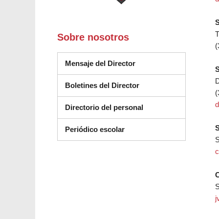
S
Sobre nosotros
(
Mensaje del Director
S
D
Boletines del Director
(
d
Directorio del personal
S
Periódico escolar
S
c
C
S
j