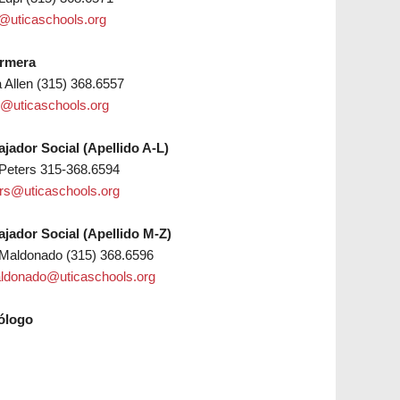
i@uticaschools.org
rmera
a Allen (315) 368.6557
en@uticaschools.org
ajador Social (Apellido A-L)
 Peters 315-368.6594
ers@uticaschools.org
ajador Social (Apellido M-Z)
 Maldonado (315) 368.6596
donado@uticaschools.org
ólogo