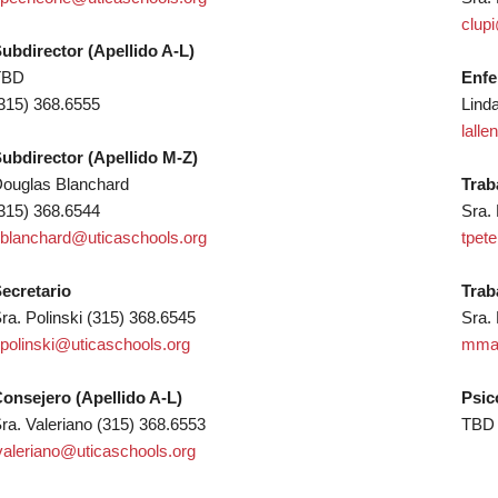
clup
ubdirector (Apellido A-L)
TBD
Enfe
315) 368.6555
Lind
lall
ubdirector (Apellido M-Z)
ouglas Blanchard
Trab
315) 368.6544
Sra.
blanchard@uticaschools.org
tpet
ecretario
Trab
ra. Polinski (315) 368.6545
Sra.
polinski@uticaschools.org
mmal
onsejero (Apellido A-L)
Psic
ra. Valeriano (315) 368.6553
TBD
valeriano@uticaschools.org