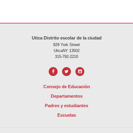
Este sitio ofrece información en PDF, visite este enlace para
descarg
Utica Distrito escolar de la ciudad
929 York Street
UticaNY 13502
315-792-2210
Consejo de Educación
Departamentos
Padres y estudiantes
Escuelas