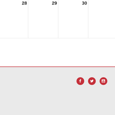
28
29
30
ara
descargar el software Adobe Acrobat Reader DC
.