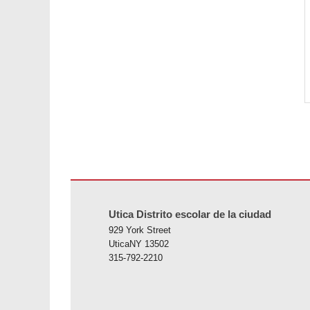
Este sitio ofrece información en PDF, visite este enlace p
Utica Distrito escolar de la ciudad
929 York Street
UticaNY 13502
315-792-2210