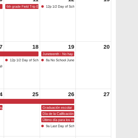
6th grade Field Trip Enchanted Forest
12p 1/2 Day of School
7
18
19
20
Juneteenth - No hay clases
12p 1/2 Day of School
8a No School Juneteenth
NIGHT
4
25
26
27
ay
Graduación escolar
Día de la Calificación de Regentes
Último día para los estudiantes
9a Last Day of School