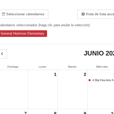
Seleccionar calendarios
Vista de lista acc
alendarios seleccionados (haga clic para anular la selección):
General Herkimer Elementary
JUNIO 20
Domingo
Lunes
Martes
Miércoles
1
2
4:30p Fine Arts Fe
7
8
9
1