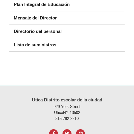
(se abre en una nueva ventana
Plan Integral de Educación
Mensaje del Director
Directorio del personal
Lista de suministros
Este sitio ofrece información en PDF, visite este enlace para
descarg
Utica Distrito escolar de la ciudad
929 York Street
UticaNY 13502
315-792-2210