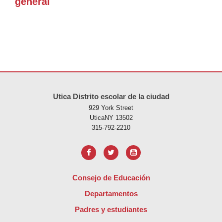
general
Este sitio ofrece información en PDF, visite este enlace para
descarg
Utica Distrito escolar de la ciudad
929 York Street
UticaNY 13502
315-792-2210
Consejo de Educación
Departamentos
Padres y estudiantes