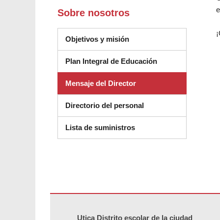
e
Sobre nosotros
¡
Objetivos y misión
(se abre en una n
Plan Integral de Educación
Mensaje del Director
Directorio del personal
Lista de suministros
Este sitio ofrece información en PDF, visite este enlace p
Utica Distrito escolar de la ciudad