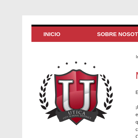
INICIO
SOBRE NOSO
I
E
¡
e
q
c
C