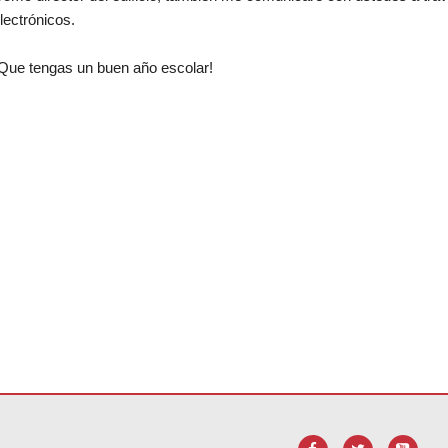
lectrónicos.
Que tengas un buen año escolar!
ueva ventana)
ara
descargar el software Adobe Acrobat Reader DC
.