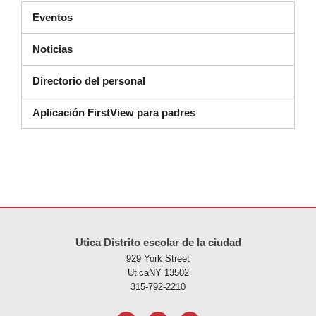
Eventos
Noticias
Directorio del personal
Aplicación FirstView para padres
Este sitio ofrece información en PDF, visite este enlace para
descarg
Utica Distrito escolar de la ciudad
929 York Street
UticaNY 13502
315-792-2210