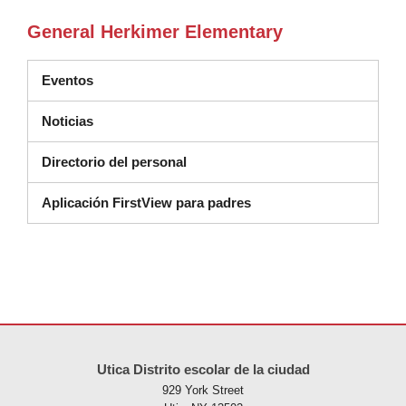
General Herkimer Elementary
Eventos
Noticias
Directorio del personal
Aplicación FirstView para padres
Este sitio ofrece información en PDF, visite este enlace para
descarg
Utica Distrito escolar de la ciudad
929 York Street