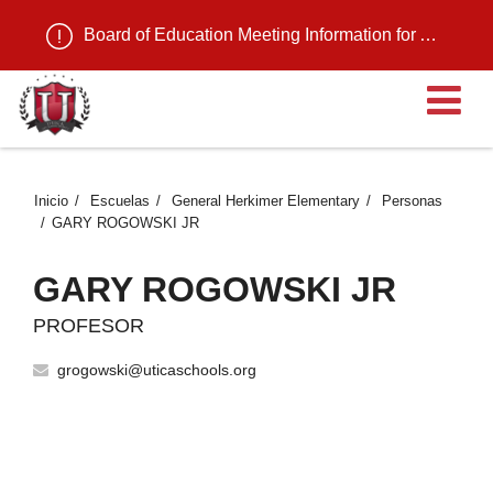
Board of Education Meeting Information for August 11, 2026
Ab
Inicio
Escuelas
General Herkimer Elementary
Personas
GARY ROGOWSKI JR
GARY ROGOWSKI JR
PROFESOR
grogowski@uticaschools.org