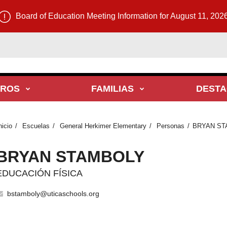
Board of Education Meeting Information for August 11, 202
TROS
FAMILIAS
DEST
nicio
Escuelas
General Herkimer Elementary
Personas
BRYAN ST
BRYAN STAMBOLY
EDUCACIÓN FÍSICA
bstamboly@uticaschools.org