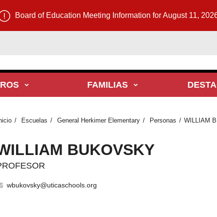
Board of Education Meeting Information for August 11, 202
TROS
FAMILIAS
DEST
nicio
Escuelas
General Herkimer Elementary
Personas
WILLIAM 
WILLIAM BUKOVSKY
PROFESOR
wbukovsky@uticaschools.org