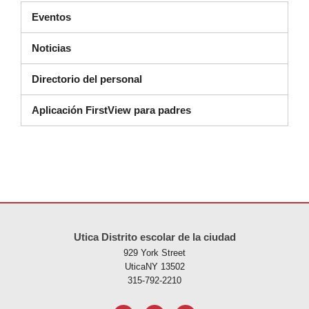
Eventos
Noticias
Directorio del personal
Aplicación FirstView para padres
Este sitio ofrece información en PDF, visite este enlace para
descarg
Utica Distrito escolar de la ciudad
929 York Street
UticaNY 13502
315-792-2210