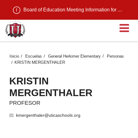
Board of Education Meeting Information for August 11, 2026
Ab
Inicio
Escuelas
General Herkimer Elementary
Personas
KRISTIN MERGENTHALER
KRISTIN
MERGENTHALER
PROFESOR
kmergenthaler@uticaschools.org