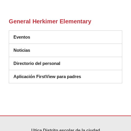
General Herkimer Elementary
Eventos
Noticias
Directorio del personal
Aplicación FirstView para padres
Este sitio ofrece información en PDF, visite este enlace para
descarg
Utica Distrito escolar de la ciudad