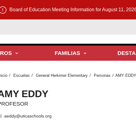
Board of Education Meeting Information for August 11, 202
TROS
FAMILIAS
DEST
nicio
Escuelas
General Herkimer Elementary
Personas
AMY EDD
AMY EDDY
PROFESOR
aeddy@uticaschools.org