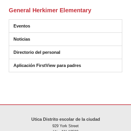
General Herkimer Elementary
Eventos
Noticias
Directorio del personal
Aplicación FirstView para padres
Este sitio ofrece información en PDF, visite este enlace para
descarg
Utica Distrito escolar de la ciudad
929 York Street