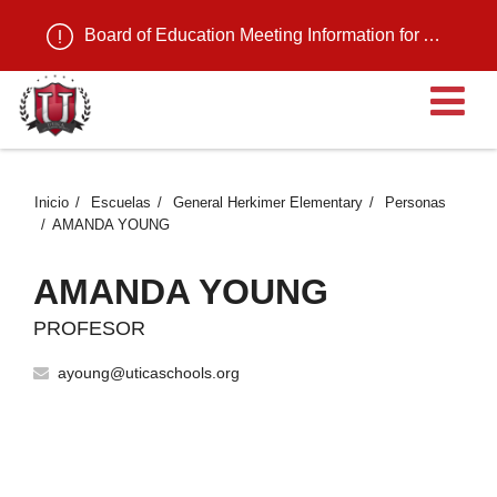
Board of Education Meeting Information for August 11, 2026
Ab
Inicio
Escuelas
General Herkimer Elementary
Personas
AMANDA YOUNG
AMANDA YOUNG
PROFESOR
ayoung@uticaschools.org