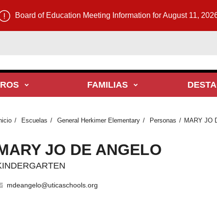
Board of Education Meeting Information for August 11, 202
TROS
FAMILIAS
DEST
nicio
Escuelas
General Herkimer Elementary
Personas
MARY JO 
MARY JO DE ANGELO
KINDERGARTEN
mdeangelo@uticaschools.org