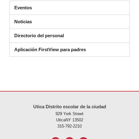
Eventos
Noticias
Directorio del personal
Aplicación FirstView para padres
Este sitio ofrece información en PDF, visite este enlace para
descarg
Utica Distrito escolar de la ciudad
929 York Street
UticaNY 13502
315-792-2210