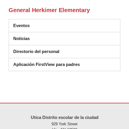
General Herkimer Elementary
Eventos
Noticias
Directorio del personal
Aplicación FirstView para padres
Este sitio ofrece información en PDF, visite este enlace para
descarg
Utica Distrito escolar de la ciudad
929 York Street