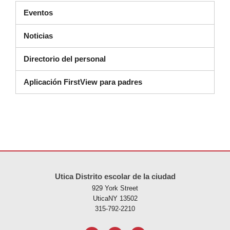
Eventos
Noticias
Directorio del personal
Aplicación FirstView para padres
Este sitio ofrece información en PDF, visite este enlace para
descarg
Utica Distrito escolar de la ciudad
929 York Street
UticaNY 13502
315-792-2210