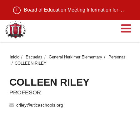
Board of Education Meeting Information for August 11, 2026
Ab
Inicio
Escuelas
General Herkimer Elementary
Personas
COLLEEN RILEY
COLLEEN RILEY
PROFESOR
criley@uticaschools.org