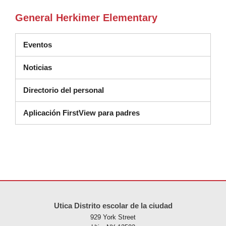
General Herkimer Elementary
Eventos
Noticias
Directorio del personal
Aplicación FirstView para padres
Este sitio ofrece información en PDF, visite este enlace para
descarg
Utica Distrito escolar de la ciudad
929 York Street