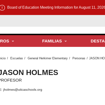
Board of Education Meeting Information for August 11, 202
TROS
FAMILIAS
DEST
nicio
Escuelas
General Herkimer Elementary
Personas
JASON H
JASON HOLMES
PROFESOR
jholmes@uticaschools.org