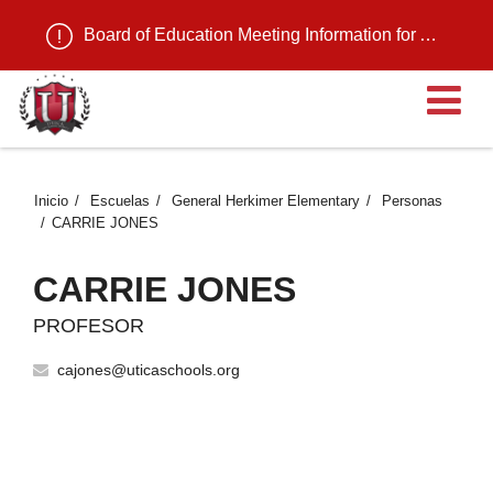
Board of Education Meeting Information for August 11, 2026
Ab
Inicio
Escuelas
General Herkimer Elementary
Personas
CARRIE JONES
CARRIE JONES
PROFESOR
cajones@uticaschools.org