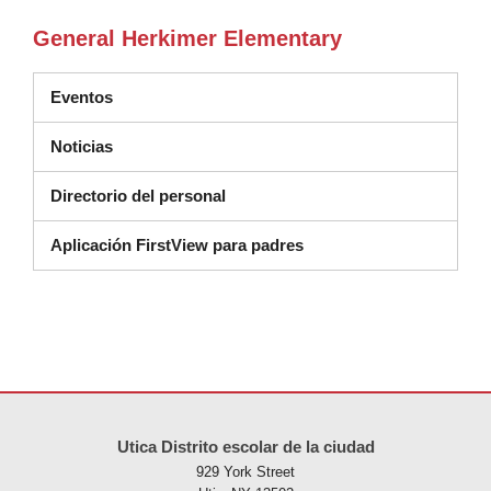
General Herkimer Elementary
Eventos
Noticias
Directorio del personal
Aplicación FirstView para padres
Este sitio ofrece información en PDF, visite este enlace para
descarg
Utica Distrito escolar de la ciudad
929 York Street