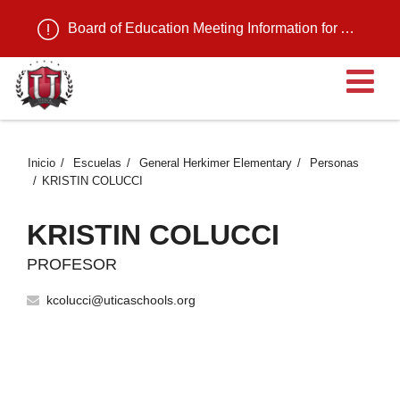
Board of Education Meeting Information for August 11, 2026
Ab
Inicio
Escuelas
General Herkimer Elementary
Personas
KRISTIN COLUCCI
KRISTIN COLUCCI
PROFESOR
kcolucci@uticaschools.org