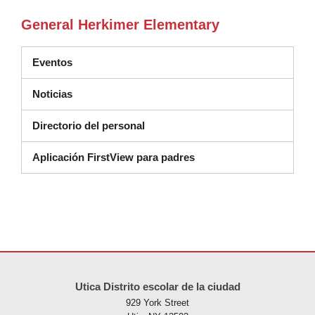
General Herkimer Elementary
Eventos
Noticias
Directorio del personal
Aplicación FirstView para padres
Este sitio ofrece información en PDF, visite este enlace para
descarg
Utica Distrito escolar de la ciudad
929 York Street