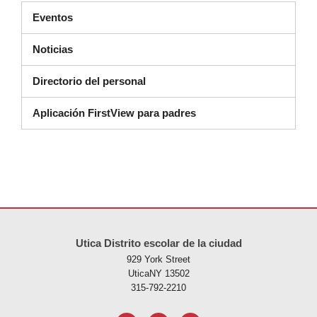
Eventos
Noticias
Directorio del personal
Aplicación FirstView para padres
Este sitio ofrece información en PDF, visite este enlace para
descarg
Utica Distrito escolar de la ciudad
929 York Street
UticaNY 13502
315-792-2210