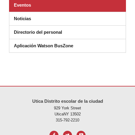
Eventos
Noticias
Directorio del personal
Aplicación Watson BusZone
Este sitio ofrece información en PDF, visite este enlace para
descarg
Utica Distrito escolar de la ciudad
929 York Street
UticaNY 13502
315-792-2210