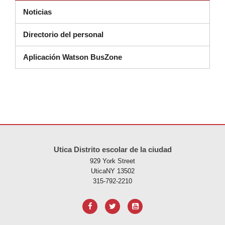
Noticias
Directorio del personal
Aplicación Watson BusZone
Este sitio ofrece información en PDF, visite este enlace para
descarg
Utica Distrito escolar de la ciudad
929 York Street
UticaNY 13502
315-792-2210