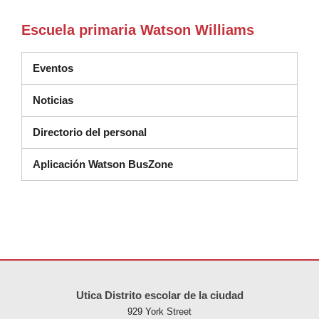
Escuela primaria Watson Williams
Eventos
Noticias
Directorio del personal
Aplicación Watson BusZone
Este sitio ofrece información en PDF, visite este enlace para
descarg
Utica Distrito escolar de la ciudad
929 York Street