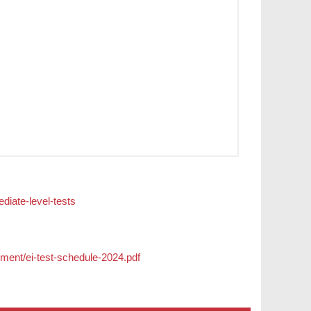
iate-level-tests
sment/ei-test-schedule-2024.pdf