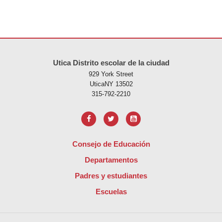
Este sitio ofrece información en PDF, visite este enlace para
descarg
Utica Distrito escolar de la ciudad
929 York Street
UticaNY 13502
315-792-2210
Consejo de Educación
Departamentos
Padres y estudiantes
Escuelas