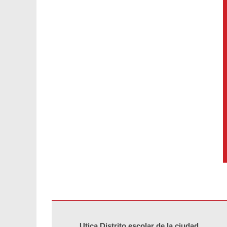
Este sitio ofrece información en PDF, visite este enlace p
Utica Distrito escolar de la ciudad