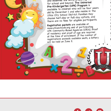
ara
descargar el software Adobe Acrobat Reader DC
.