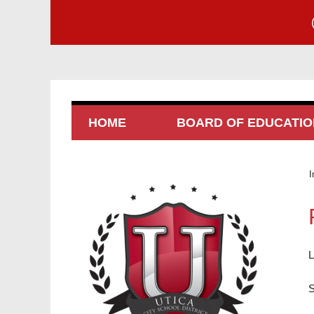
HOME
BOARD OF EDUCATIO
I
L
S