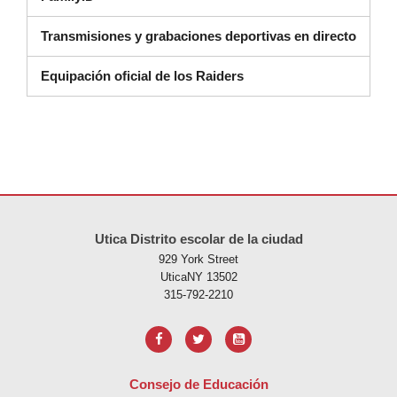
Transmisiones y grabaciones deportivas en directo
Equipación oficial de los Raiders
Este sitio ofrece información en PDF, visite este enlace para
descarg
Utica Distrito escolar de la ciudad
929 York Street
UticaNY 13502
315-792-2210
Consejo de Educación